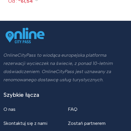
Od :
61,54
OnlineCityPass to wiodąca europejska platforma
rezerwacji wycieczek na świecie, z ponad 10-letnim
doświadczeniem. OnlineCityPass jest uznawany za
renomowanego dostawcę usług turystycznych.
Szybkie łącza
O nas
FAQ
Skontaktuj się z nami
Zostań partnerem